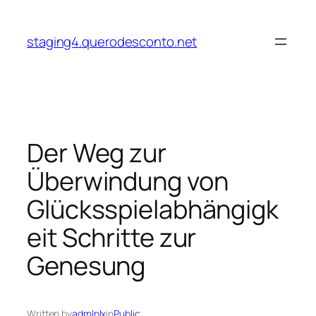
Skip
to
staging4.querodesconto.net
content
Der Weg zur
Überwindung von
Glücksspielabhängigk
eit Schritte zur
Genesung
Written by
admlnlx
in
Public