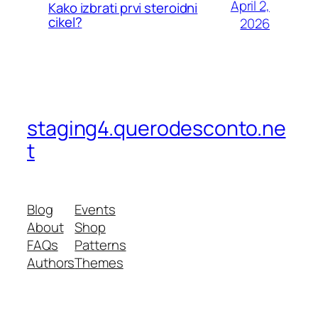
April 2,
Kako izbrati prvi steroidni
cikel?
2026
staging4.querodesconto.ne
t
Blog
Events
About
Shop
FAQs
Patterns
Authors
Themes